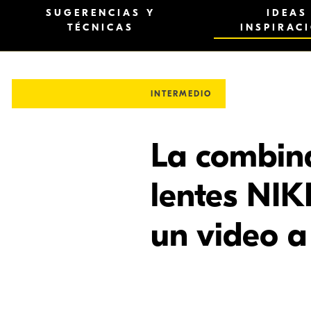
SUGERENCIAS Y
IDEAS
TÉCNICAS
INSPIRAC
INTERMEDIO
La combina
lentes NIK
un video a
La tierra y el viento & nos inspiran -
Impresi