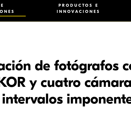
 E
PRODUCTOS E
IONES
INNOVACIONES
ción de fotógrafos 
KOR y cuatro cámara
 intervalos imponent
onante video 8K a intervalos creado con la cámara Z 7 de pantalla completa y sin esp