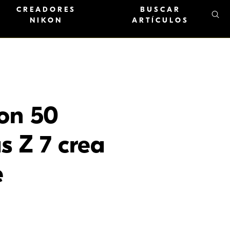
CREADORES
BUSCAR
NIKON
ARTÍCULOS
con 50
s Z 7 crea
e
ejos y 50 lentes NIKKOR distintos.