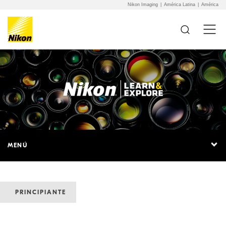
Nikon Imaging
América Latina
América
MENÚ
PRINCIPIANTE