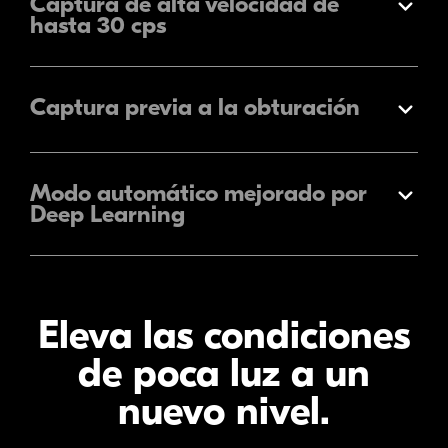
Captura de alta velocidad de
Expandir
hasta 30 cps
Captura previa a la obturación
Expandir
Modo automático mejorado por
Expandir
Deep Learning
Eleva las condiciones
de poca luz a un
nuevo nivel.