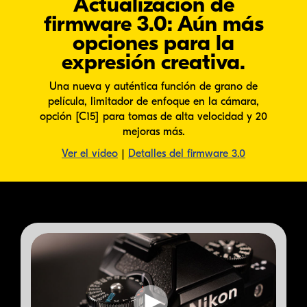
Actualización de
firmware 3.0: Aún más
opciones para la
expresión creativa.
Una nueva y auténtica función de grano de
película, limitador de enfoque en la cámara,
opción [C15] para tomas de alta velocidad y 20
mejoras más.
Ver el vídeo
|
Detalles del firmware 3.0