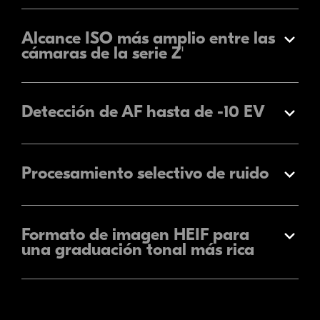
Alcance ISO más amplio entre las
Expandir
cámaras de la serie Z
1
Detección de AF hasta de -10 EV
Expandir
Procesamiento selectivo de ruido
Expandir
Formato de imagen HEIF para
Expandir
una graduación tonal más rica