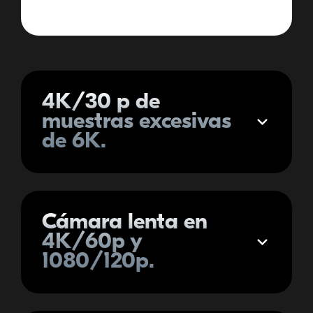
4K/30 p de
Expandir
muestras excesivas
de 6K.
Cámara lenta en
Expandir
4K/60p y
1080/120p.