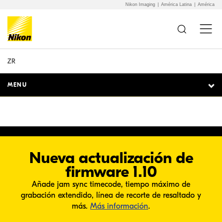
Nikon Imaging
América Latina
América
Additional Site
Skip to Main Content
OR DE VIDEO
Navigation
ZR
MENU
Nueva actualización de
firmware 1.10
Añade jam sync timecode, tiempo máximo de
grabación extendido, línea de recorte de resaltado y
sobre Firmware 1.10
más.
Más información
.