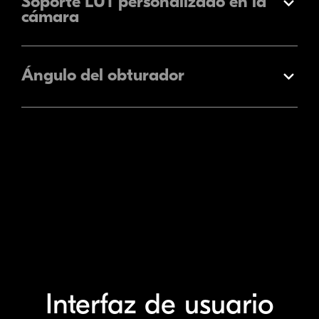
Soporte LUT personalizado en la
Expandir
cámara
Ángulo del obturador
Expandir
Interfaz de usuario