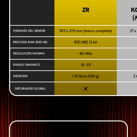
ZR
K
(
35.9 x 23.9 mm (marco completo)
27 x
FORMATO DEL SENSOR
R3D (NE)
12 bit
REDCODE RAW (R3D NE)
6K/60p
RESOLUCIÓN MÁXIMA
14+ EV
RANGO DINÁMICO
1.18 libras (535 g)
2.
MEDICIÓN
OBTURADOR GLOBAL