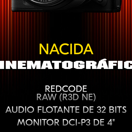
Camera
NACIDA
inematográfi
REDCODE
RAW (R3D NE)
AUDIO FLOTANTE
DE 32 BITS
MONITOR
DCI-P3
DE 4"